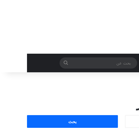
بحث
عن
ا
ل
ب
ح