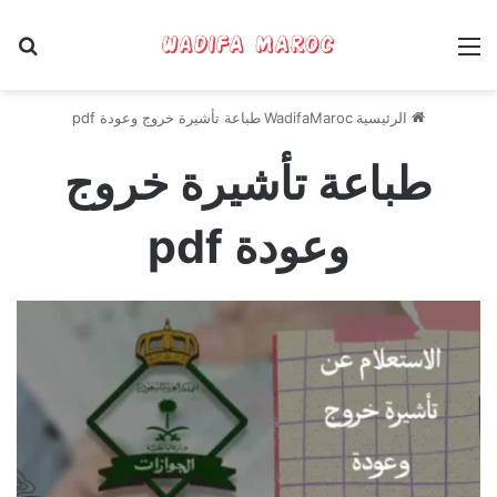
القائمة
بح
الرئيسية
WadifaMaroc
طباعة تأشيرة خروج وعودة pdf
طباعة تأشيرة خروج
وعودة pdf